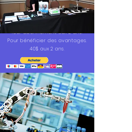
de membre
Chaque membre
doit
renouveler
leur
abonnement
aux 2 ans.
Pour bénéficier des avantages.
40$ aux 2 ans.