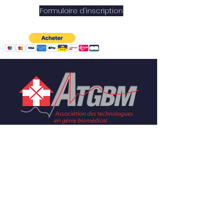
Formulaire d'inscription
Association des
Technologues en
Génie Biomédical